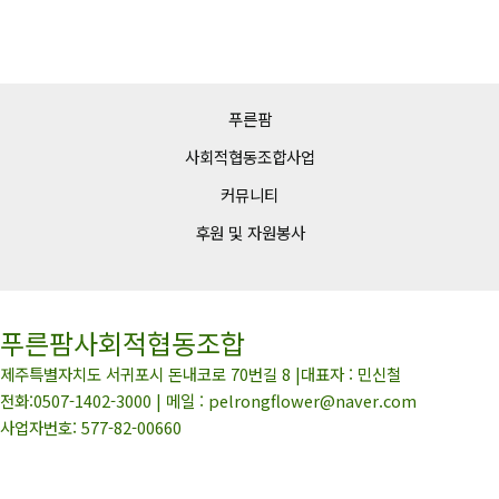
커뮤니티
콘
텐
츠
로
건
푸른팜
너
사회적협동조합사업
뛰
커뮤니티
기
후원 및 자원봉사
푸른팜사회적협동조합
제주특별자치도 서귀포시 돈내코로 70번길 8 |대표자 : 민신철
전화:0507-1402-3000 | 메일 : pelrongflower@naver.com
사업자번호: 577-82-00660